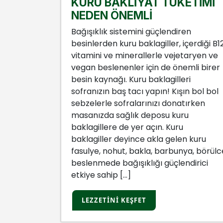
ETİMİ
KURU BAKLİYAT TÜKETİMİ
NEDEN ÖNEMLİ
en
Bağışıklık sistemini güçlendiren
çerdiği B12
besinlerden kuru baklagiller, içerdiği B1
taryen ve
vitamini ve minerallerle vejetaryen ve
mli birer
vegan beslenenler için de önemli birer
ri
besin kaynağı. Kuru baklagilleri
ın bol bol
sofranızın baş tacı yapın! Kışın bol bol
tırken
sebzelerle sofralarınızı donatırken
u
masanızda sağlık deposu kuru
baklagillere de yer açın. Kuru
n kuru
baklagiller deyince akla gelen kuru
ya, börülce
fasulye, nohut, bakla, barbunya, börülc
dirici
beslenmede bağışıklığı güçlendirici
etkiye sahip […]
LEZZETINI KEŞFET