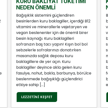
KURU BAKLİYAT TÜKETİMİ
NEDEN ÖNEMLİ
Bağışıklık sistemini güçlendiren
B
2
besinlerden kuru baklagiller, içerdiği B12
b
vitamini ve minerallerle vejetaryen ve
v
vegan beslenenler için de önemli birer
v
besin kaynağı. Kuru baklagilleri
b
sofranızın baş tacı yapın! Kışın bol bol
s
sebzelerle sofralarınızı donatırken
s
masanızda sağlık deposu kuru
m
baklagillere de yer açın. Kuru
b
baklagiller deyince akla gelen kuru
b
e
fasulye, nohut, bakla, barbunya, börülce
f
beslenmede bağışıklığı güçlendirici
b
etkiye sahip […]
e
LEZZETINI KEŞFET