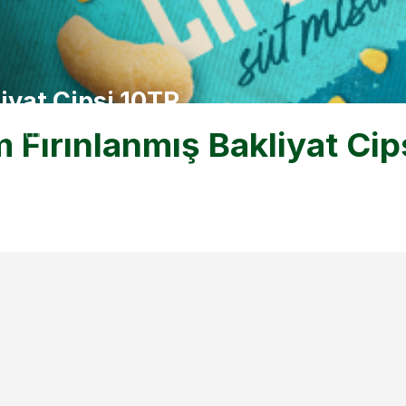
iyat Cipsi 10TR
 Fırınlanmış Bakliyat Cip
psi 10TR