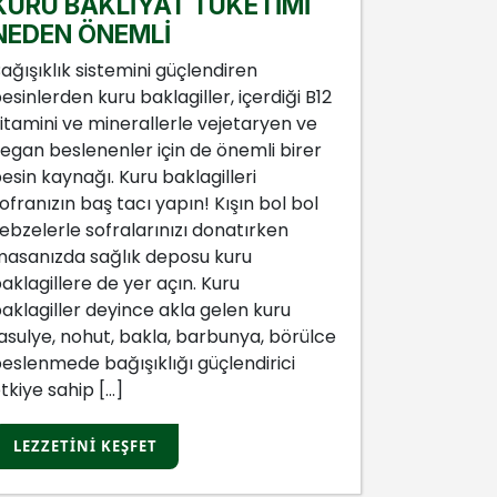
KURU BAKLİYAT TÜKETİMİ
KURU B
NEDEN ÖNEMLİ
NEDEN 
ağışıklık sistemini güçlendiren
Bağışıklık 
esinlerden kuru baklagiller, içerdiği B12
besinlerden
itamini ve minerallerle vejetaryen ve
vitamini v
egan beslenenler için de önemli birer
vegan besl
esin kaynağı. Kuru baklagilleri
besin kayna
ofranızın baş tacı yapın! Kışın bol bol
sofranızın 
ebzelerle sofralarınızı donatırken
sebzelerle 
asanızda sağlık deposu kuru
masanızda 
aklagillere de yer açın. Kuru
baklagiller
aklagiller deyince akla gelen kuru
baklagille
asulye, nohut, bakla, barbunya, börülce
fasulye, n
eslenmede bağışıklığı güçlendirici
beslenmede
tkiye sahip […]
etkiye sahi
LEZZETINI KEŞFET
LEZZETI