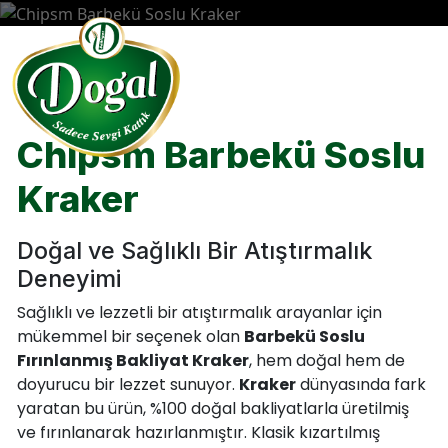
Doğal Agro Gıda
Doğal Agro Gıda Bakliyat
Misyon ve Vizyon
CHIPSM
Chipsm Barbekü Soslu
Ürün Katalogları
Kraker
Ofis ve Fabrikalar
Doğal ve Sağlıklı Bir Atıştırmalık
Deneyimi
Yönetim Kurulu Başkanı Mesajı
Sağlıklı ve lezzetli bir atıştırmalık arayanlar için
mükemmel bir seçenek olan
Barbekü Soslu
Fırınlanmış Bakliyat Kraker
, hem doğal hem de
doyurucu bir lezzet sunuyor.
Kraker
dünyasında fark
yaratan bu ürün, %100 doğal bakliyatlarla üretilmiş
ve fırınlanarak hazırlanmıştır. Klasik kızartılmış