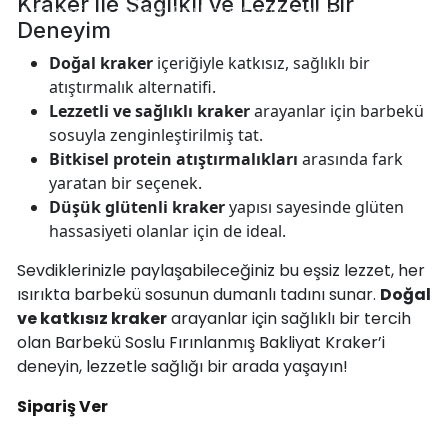
Kraker ile Sağlıklı ve Lezzetli Bir
Anasayfa
Chipsm Barbekü Soslu Kraker
Deneyim
Doğal kraker
içeriğiyle katkısız, sağlıklı bir
atıştırmalık alternatifi.
Lezzetli ve sağlıklı kraker
arayanlar için barbekü
sosuyla zenginleştirilmiş tat.
Bitkisel protein atıştırmalıkları
arasında fark
yaratan bir seçenek.
Düşük glütenli kraker
yapısı sayesinde glüten
hassasiyeti olanlar için de ideal.
Sevdiklerinizle paylaşabileceğiniz bu eşsiz lezzet, her
ısırıkta barbekü sosunun dumanlı tadını sunar.
Doğal
ve katkısız kraker
arayanlar için sağlıklı bir tercih
olan Barbekü Soslu Fırınlanmış Bakliyat Kraker’i
deneyin, lezzetle sağlığı bir arada yaşayın!
Sipariş Ver