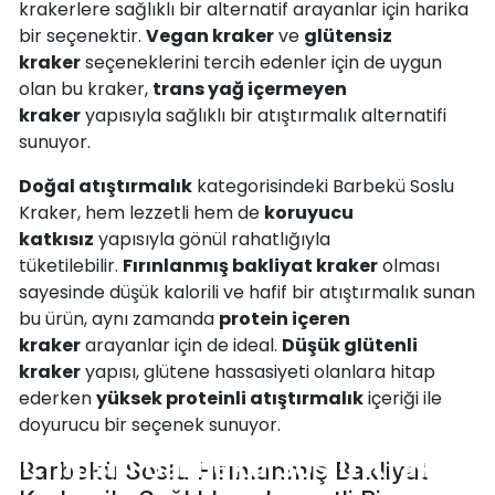
krakerlere sağlıklı bir alternatif arayanlar için harika
bir seçenektir.
Vegan kraker
ve
glütensiz
kraker
seçeneklerini tercih edenler için de uygun
olan bu kraker,
trans yağ içermeyen
kraker
yapısıyla sağlıklı bir atıştırmalık alternatifi
sunuyor.
Doğal atıştırmalık
kategorisindeki Barbekü Soslu
Kraker, hem lezzetli hem de
koruyucu
katkısız
yapısıyla gönül rahatlığıyla
tüketilebilir.
Fırınlanmış bakliyat kraker
olması
sayesinde düşük kalorili ve hafif bir atıştırmalık sunan
bu ürün, aynı zamanda
protein içeren
kraker
arayanlar için de ideal.
Düşük glütenli
kraker
yapısı, glütene hassasiyeti olanlara hitap
ederken
yüksek proteinli atıştırmalık
içeriği ile
doyurucu bir seçenek sunuyor.
Chipsm Barbekü Soslu Kraker
Barbekü Soslu Fırınlanmış Bakliyat