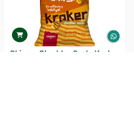
Chipsm Cheddar Soslu Kraker
LEZZETI KEŞFET