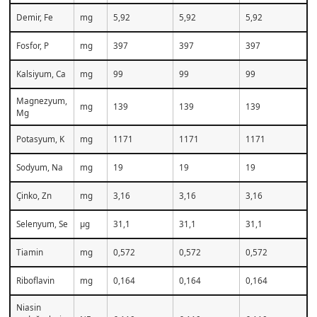
Demir, Fe
mg
5,92
5,92
5,92
Fosfor, P
mg
397
397
397
Kalsiyum, Ca
mg
99
99
99
Magnezyum,
mg
139
139
139
Mg
Potasyum, K
mg
1171
1171
1171
Sodyum, Na
mg
19
19
19
Çinko, Zn
mg
3,16
3,16
3,16
Selenyum, Se
µg
31,1
31,1
31,1
Tiamin
mg
0,572
0,572
0,572
Riboflavin
mg
0,164
0,164
0,164
Niasin