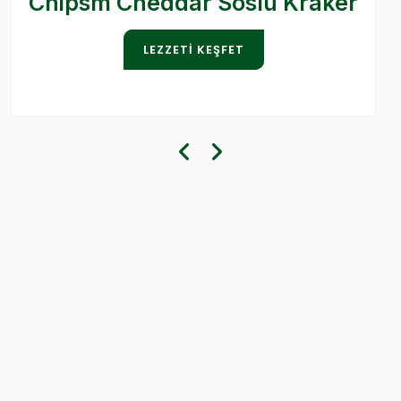
Chipsm Cheddar Soslu Kraker
LEZZETI KEŞFET