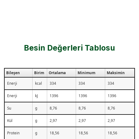
Besin Değerleri Tablosu
Bileşen
Birim
Ortalama
Minimum
Maksimin
Enerji
kcal
334
334
334
Enerji
kJ
1396
1396
1396
Su
g
8,76
8,76
8,76
Kül
g
2,97
2,97
2,97
Protein
g
18,56
18,56
18,56