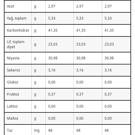
Azot
g
2,97
2,97
2,97
Yağ, toplam
g
5,33
5,33
5,33
Karbonhidrat
g
41,35
41,35
41,35
Lif, toplam
g
23,03
23,03
23,03
diyet
Nişasta
g
30,98
30,98
30,98
Sakaroz
g
3,16
3,16
3,16
Glukoz
g
0,00
0,00
0,00
Fruktoz
g
0,37
0,37
0,37
Laktoz
g
0,00
0,00
0,00
Maltoz
g
0,00
0,00
0,00
Tuz
mg
48
48
48